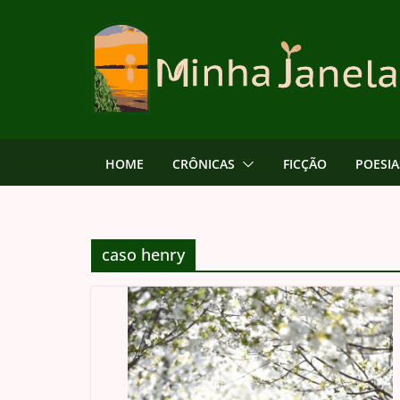
Skip
to
content
HOME
CRÔNICAS
FICÇÃO
POESIA
caso henry