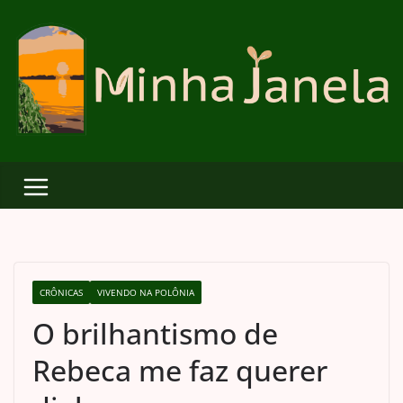
Skip
to
content
CRÔNICAS
VIVENDO NA POLÔNIA
O brilhantismo de
Rebeca me faz querer